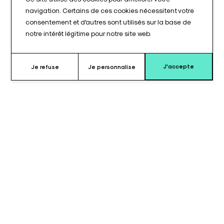
navigation. Certains de ces cookies nécessitent votre
consentement et d'autres sont utilisés sur la base de
notre intérêt légitime pour notre site web.
J'accepte
Je refuse
Je personnalise
Pourquoi choisir ce coussin ?
Le coussin pour plaque jambe gauche ou droite de dimensions
570 x 215 mm est une solution de positionnement dédiée au
soutien des membres inférieurs du patient, conçue
spécifiquement pour s'adapter aux plaques jambes des tables
d'opération Tasserit®. Disponible en version gauche et en
version droite, ce coussin assure un maintien adapté de la
jambe tout au long de l'intervention chirurgicale, quelle que