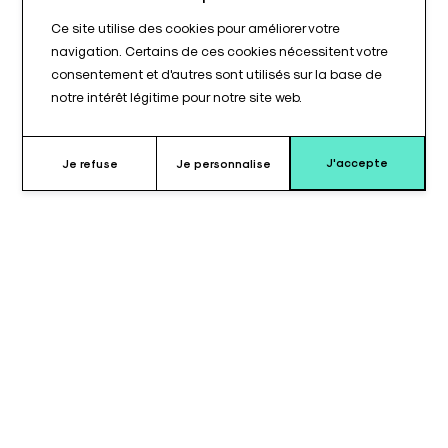
Ce site utilise des cookies pour améliorer votre
navigation. Certains de ces cookies nécessitent votre
consentement et d'autres sont utilisés sur la base de
notre intérêt légitime pour notre site web.
J'accepte
Je refuse
Je personnalise
Pourquoi choisir le coussin pour
selle de Pauchet ?
Les coussins pour selle de Pauchet sont conçus pour fournir un
soutien stable et sécurisé lors de l’installation du patient sur la
selle. Avec des dimensions de 350 x 350 mm, ils offrent une
surface adaptée pour le positionnement et le calage précis.