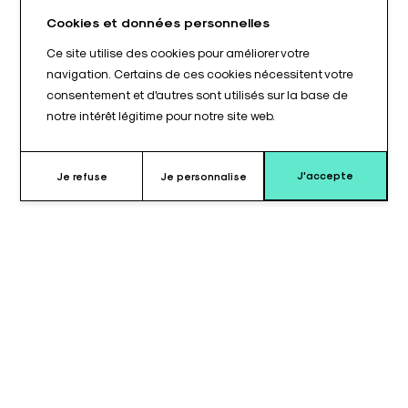
Cookies et données personnelles
Ce site utilise des cookies pour améliorer votre
navigation. Certains de ces cookies nécessitent votre
consentement et d'autres sont utilisés sur la base de
notre intérêt légitime pour notre site web.
J'accepte
Je refuse
Je personnalise
Pourquoi choisir ce coussin ?
L'installation du patient est une étape déterminante pour
assurer un environnement de soin sécurisé. Ce coussin
tubulaire de 400 x 70 mm est conçu pour répondre aux besoins
de calage les plus exigeants. Sa longueur de 400 mm permet