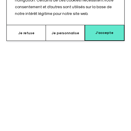
consentement et d'autres sont utilisés sur la base de
notre intérêt légitime pour notre site web.
J'accepte
Je refuse
Je personnalise
Pourquoi choisir le coussin
rectangulaire ?
Le
coussin rectangulaire à pan coupé avec
dégagement pour la tête
est conçu pour répondre aux
exigences des
positionnements complexes en bloc
opératoire
.
Il est utilisé lorsque la stabilité, le maintien précis et la
protection de la tête sont essentiels. Ainsi, la sécurité du