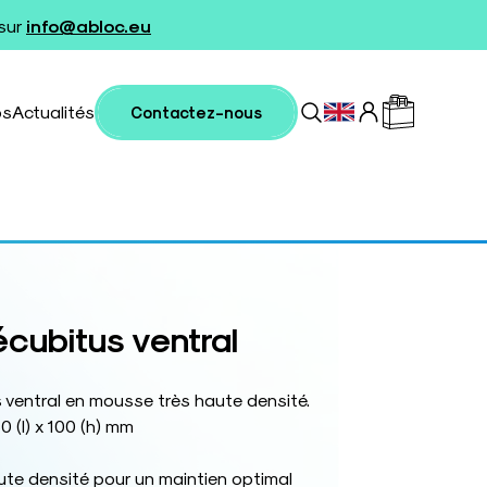
 sur
info@abloc.eu
os
Actualités
Contactez-nous
cubitus ventral
 ventral en mousse très haute densité.
 (l) x 100 (h) mm
te densité pour un maintien optimal