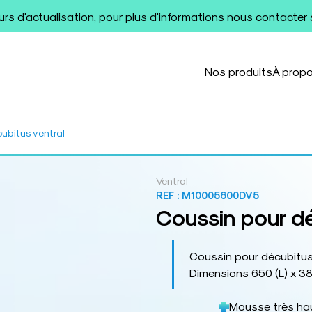
ours d'actualisation, pour plus d'informations nous contacter
Nos produits
À prop
ubitus ventral
Ventral
REF :
M10005600DV5
Coussin pour dé
Coussin pour décubitus
Dimensions 650 (L) x 380
Mousse très hau