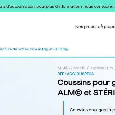
ours d'actualisation, pour plus d'informations nous contacter
Nos produits
À prop
arniture de bottes type ALM© et STÉRIS©
/
ALM® / Steris®
Gynéco / Uro
REF :
ACC1011SPE2A
Coussins pour g
ALM© et STÉR
Coussins pour garnitur