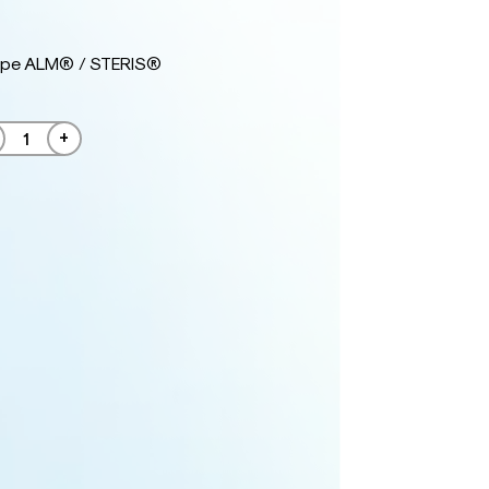
type ALM® / STERIS®
+