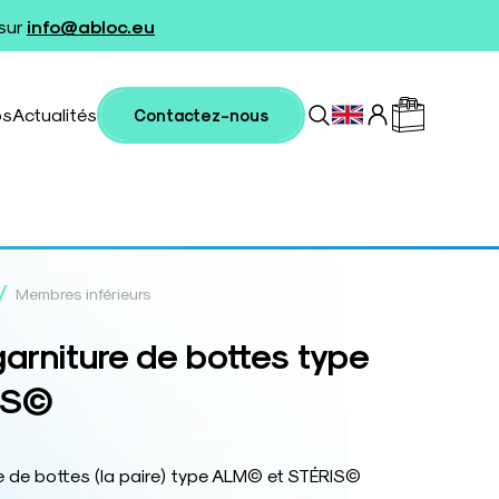
 sur
info@abloc.eu
os
Actualités
Contactez-nous
/
Membres inférieurs
arniture de bottes type
IS©
e de bottes (la paire) type ALM© et STÉRIS©