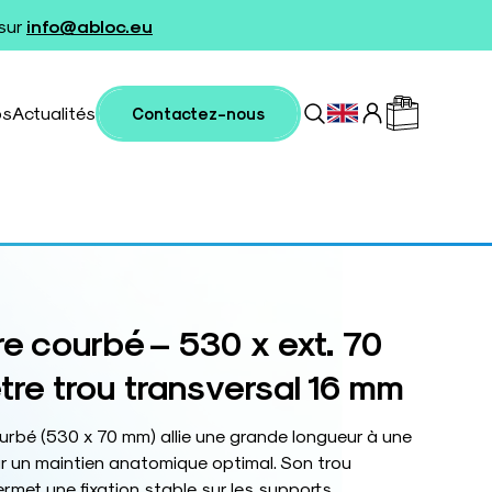
 sur
info@abloc.eu
os
Actualités
Contactez-nous
re courbé – 530 x ext. 70
re trou transversal 16 mm
urbé (530 x 70 mm) allie une grande longueur à une
 un maintien anatomique optimal. Son trou
rmet une fixation stable sur les supports