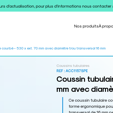
ours d'actualisation, pour plus d'informations nous contacter
Nos produits
À prop
e courbé – 530 x ext. 70 mm avec diamètre trou transversal 16 mm
Coussins tubulaires
REF :
ACC1157SPE
Coussin tubulai
mm avec diamèt
Ce coussin tubulaire co
forme ergonomique pour
transversal de 16 mm pe