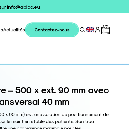
 sur
info@abloc.eu
os
Actualités
Contactez-nous
re – 500 x ext. 90 mm avec
transversal 40 mm
500 x 90 mm) est une solution de positionnement de
r le maintien stable des patients. Son trou
fre une polyvalence maximale pour les