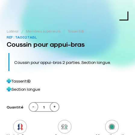
/
/
Latéral
Membres supérieurs
Tasserit®
REF :
TA0027ABL
Coussin pour appui-bras
Coussin pour appui-bras 2 parties. Section longue.
Tasserit®
Section longue
-
+
Quantité