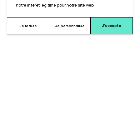
notre intérêt légitime pour notre site web.
J'accepte
Je refuse
Je personnalise
Pourquoi choisir le coussin pour
appui-bras ?
Le coussin pour appui-bras 2 parties, section longue,
compatible Tasserit©, est conçu pour offrir un maintien stable
et confortable du bras. Sa conception en deux parties permet
un ajustement précis selon les besoins du patient et la
configuration de la table.
La mousse de haute qualité répartit les pressions de manière
homogène, réduisant les points de pression et garantissant un
confort optimal même lors de procédures longues ou répétées.