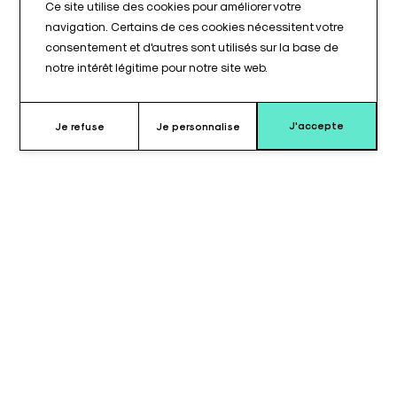
Ce site utilise des cookies pour améliorer votre
navigation. Certains de ces cookies nécessitent votre
consentement et d'autres sont utilisés sur la base de
notre intérêt légitime pour notre site web.
J'accepte
Je refuse
Je personnalise
Pourquoi choisir le coussin pour
appui-bras ?
Le coussin pour appui-bras de type 10-380-K et 10-380-KL©
est conçu pour assurer un positionnement stable et fonctionnel
du bras dans un environnement médical. Avec une longueur de
450 mm, il offre une surface d’appui adaptée au maintien du
membre supérieur, tout en facilitant une installation précise sur