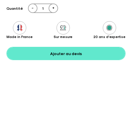
-
+
Quantité
Made in France
Sur mesure
20 ans d'expertise
Ajouter au devis