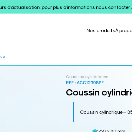
ours d'actualisation, pour plus d'informations nous contacter
Nos produits
À prop
que
Coussins cylindriques
REF :
ACC1239SPE
Coussin cylindr
Coussin cylindrique – 
350 x 80 mm