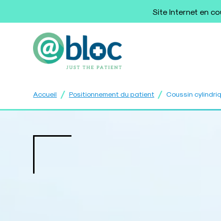
Site Internet en c
/
/
Accueil
Positionnement du patient
Coussin cylindri