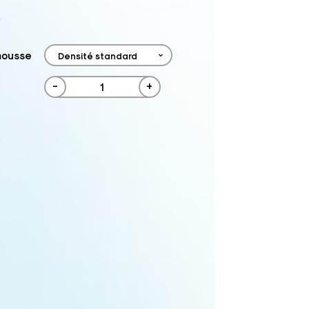
m
mousse
-
+