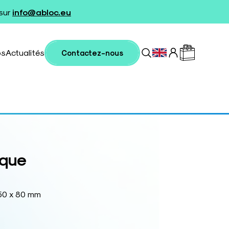
 sur
info@abloc.eu
os
Actualités
Contactez-nous
ique
350 x 80 mm