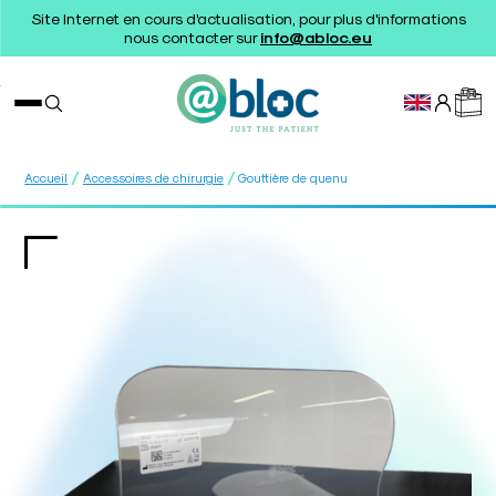
Site Internet en cours d'actualisation, pour plus d'informations
nous contacter sur
info@abloc.eu
/
/
Accueil
Accessoires de chirurgie
Gouttière de quenu