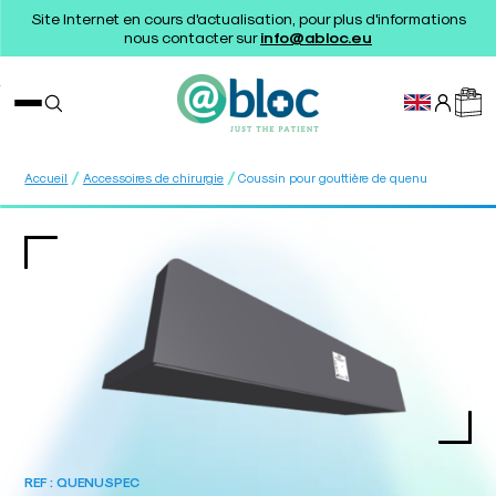
Site Internet en cours d'actualisation, pour plus d'informations
nous contacter sur
info@abloc.eu
/
/
Accueil
Accessoires de chirurgie
Coussin pour gouttière de quenu
REF :
QUENUSPEC