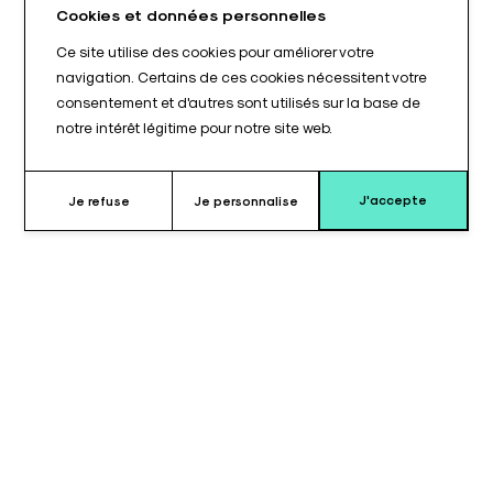
Cookies et données personnelles
Ce site utilise des cookies pour améliorer votre
navigation. Certains de ces cookies nécessitent votre
consentement et d'autres sont utilisés sur la base de
notre intérêt légitime pour notre site web.
J'accepte
Je refuse
Je personnalise
Pourquoi choisir cette sangle ?
La sangle pour appui-bras ou goepel de 750 mm de longueur et
50 mm de largeur est conçue pour
assurer un maintien
fiable et confortable
du patient lors des interventions
chirurgicales ou des examens médicaux. Inspirée du modèle