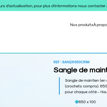
ours d'actualisation, pour plus d'informations nous contacter
Nos produits
À prop
REF :
SAN2X650CRIM
Sangle de main
Sangle de maintien (en 
(crochets compris). 65
pour chaque côté – Ha
650 x 100