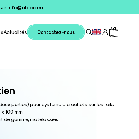
 sur
info@abloc.eu
os
Actualités
Contactez-nous
tien
deux parties) pour système à crochets sur les rails
0 x 100 mm
ut de gamme, matelassée.