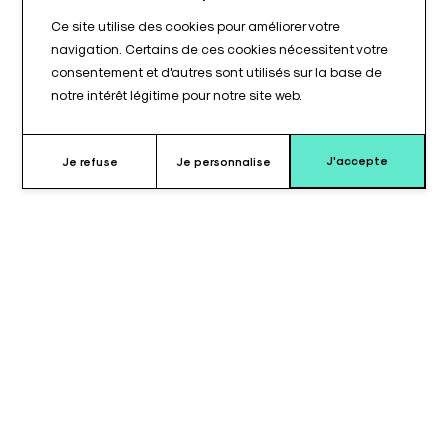
Ce site utilise des cookies pour améliorer votre
navigation. Certains de ces cookies nécessitent votre
consentement et d'autres sont utilisés sur la base de
notre intérêt légitime pour notre site web.
J'accepte
Je refuse
Je personnalise
Pourquoi choisir le coussin support
sternum/iliaque ?
Le
coussin support sternum/iliaque
est conçu pour offrir un
soutien stable et confortable
lors d’une utilisation en
position ventrale
.
Sa forme spécifique permet de soutenir efficacement la zone