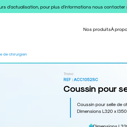
ours d'actualisation, pour plus d'informations nous contacter
Nos produits
À prop
e de chirurgien
Tronc
REF :
ACC1052SC
Coussin pour se
Coussin pour selle de c
Dimensions L320 x l350
Dimensions L320