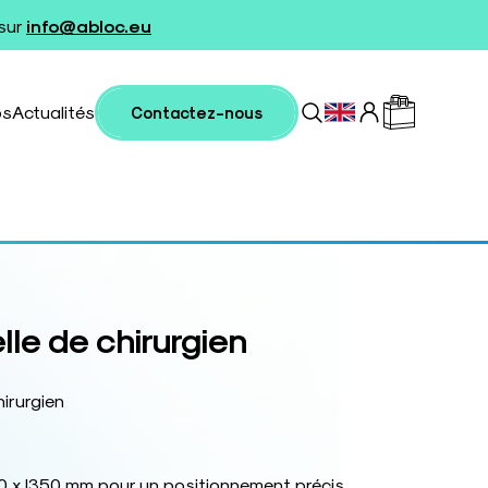
 sur
info@abloc.eu
os
Actualités
Contactez-nous
lle de chirurgien
hirurgien
 x l350 mm pour un positionnement précis