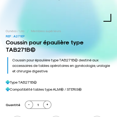
/
Gynéco / Uro
Membres supérieurs
REF :
A271EP
Coussin pour épaulière type
TAB271B©
Coussin pour épaulière type TAB271B© destiné aux
accessoires de tables opératoires en gynécologie, urologie
et chirurgie digestive.
Type TAB271B©
Compatibilité tables type ALM® / STERIS®
-
+
Quantité