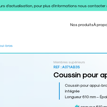
ours d'actualisation, pour plus d'informations nous contacter
Nos produits
À prop
pui-bras
Membres supérieurs
REF :
A071AB3S
Coussin pour a
Coussin pour appui-br
intégrée
Longueur 610 mm – Épa
Longueur 610 m