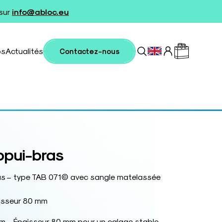
 sur
info@abloc.eu
os
Actualités
Contactez-nous
ppui-bras
as – type TAB 071© avec sangle matelassée
isseur 80 mm
m – Épaisseur 80 mm pour un calage stable