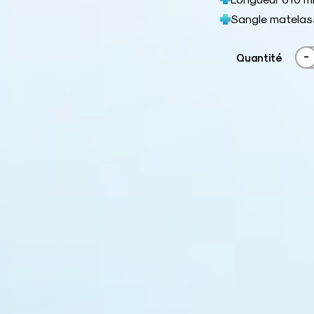
Sangle matelass
-
Quantité