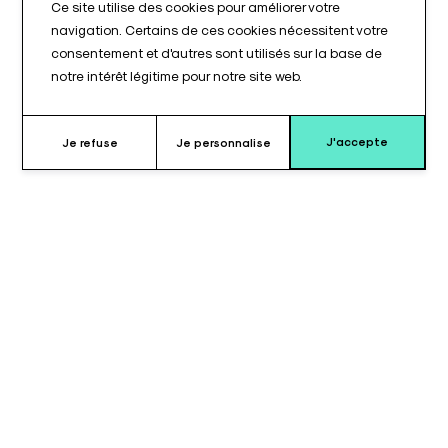
Ce site utilise des cookies pour améliorer votre
navigation. Certains de ces cookies nécessitent votre
consentement et d'autres sont utilisés sur la base de
notre intérêt légitime pour notre site web.
J'accepte
Je refuse
Je personnalise
Pourquoi choisir le coussin pour
appui-bras ?
Le coussin pour appui-bras de type TAB 071© est conçu pour
offrir un soutien ergonomique et sécurisé du bras lors des
interventions ou du positionnement du patient. Avec sa
longueur de 610 mm et son épaisseur de 80 mm, il assure un
calage stable et confortable.