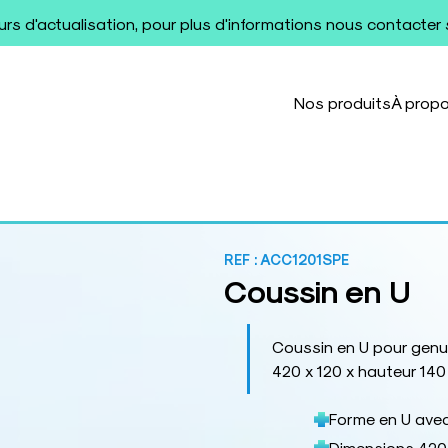
ours d'actualisation, pour plus d'informations nous contacter
Nos produits
À prop
REF :
ACC1201SPE
Coussin en U
Coussin en U pour genu
420 x 120 x hauteur 14
Forme en U ave
Dimensions 420