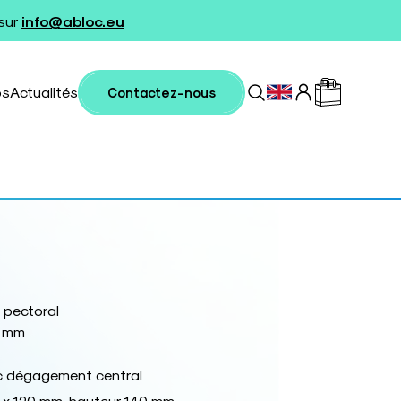
 sur
info@abloc.eu
os
Actualités
Contactez-nous
 pectoral
0 mm
c dégagement central
 x 120 mm, hauteur 140 mm