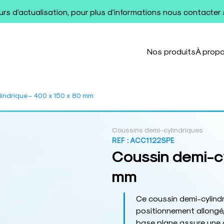
ours d'actualisation, pour plus d'informations nous contacter
Nos produits
À prop
indrique – 400 x 150 x 80 mm
Coussins demi-cylindriques
REF :
ACC1122SPE
Coussin demi-cy
mm
Ce coussin demi-cylindr
positionnement allongé,
base plane assure une a