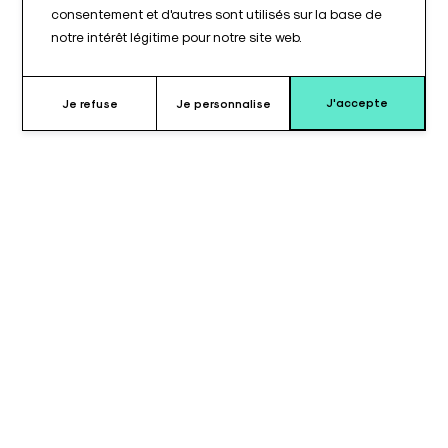
consentement et d'autres sont utilisés sur la base de
notre intérêt légitime pour notre site web.
J'accepte
Je refuse
Je personnalise
Pourquoi choisir ce support ?
Le support de bras pour cardiologie interventionnelle est conçu
pour assurer le maintien stable et sécurisé du bras gauche le
long du corps lorsque le patient est installé en décubitus
dorsal. Il est destiné aux actes de cardiologie interventionnelle
ainsi qu’aux examens d’imagerie nécessitant une
immobilisation précise du membre supérieur.
Fabriqué en polycarbonate radiotransparent, ce support est
parfaitement compatible avec les techniques d’imagerie