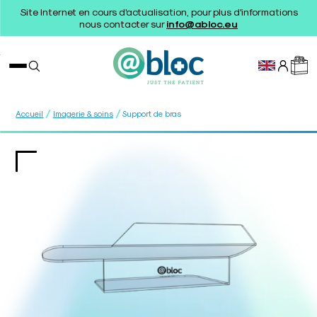
Site Internet en cours d'actualisation, pour plus d'informations
nous contacter sur
info@abloc.eu
/
/
Accueil
Imagerie & soins
Support de bras