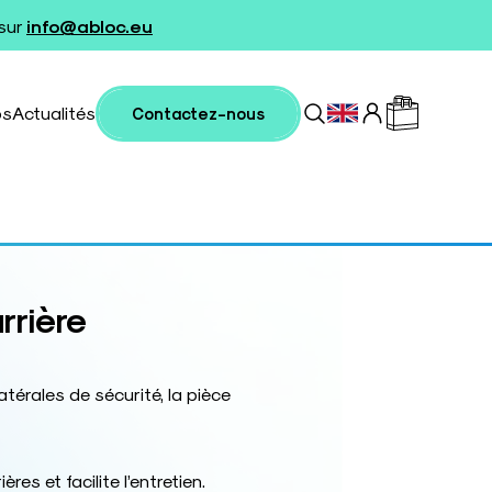
 sur
info@abloc.eu
os
Actualités
Contactez-nous
rrière
térales de sécurité, la pièce
ères et facilite l’entretien.