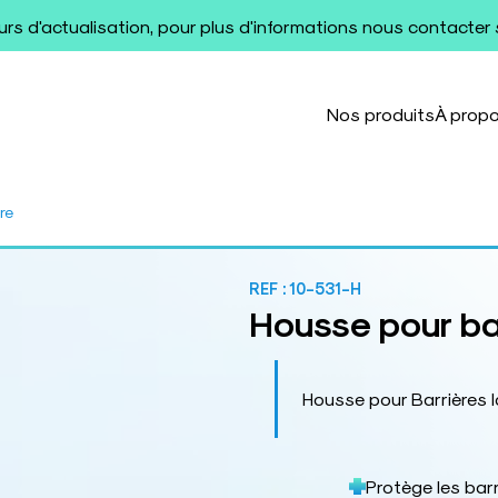
ours d'actualisation, pour plus d'informations nous contacter
Nos produits
À prop
re
REF :
10-531-H
Housse pour ba
Housse pour Barrières la
Protège les barri