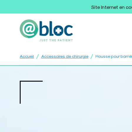
Site Internet en c
/
/
Accueil
Accessoires de chirurgie
Housse pour barriè