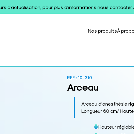
ours d'actualisation, pour plus d'informations nous contacter
Nos produits
À prop
REF :
10-310
Arceau
Arceau d’anesthésie ri
Longueur 60 cm/ Hauteur
Hauteur réglabl