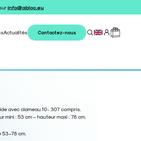
 sur
info@abloc.eu
os
Actualités
Contactez-nous
gide avec clameau 10- 307 compris.
 mini : 53 cm – hauteur maxi : 78 cm.
e 53–78 cm.