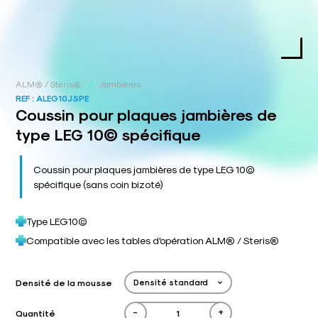
/
ALM® / Steris®
Jambières
REF :
ALEG10JSPE
Coussin pour plaques jambières de
type LEG 10© spécifique
Coussin pour plaques jambières de type LEG 10©
spécifique (sans coin bizoté)
Type LEG10©
Compatible avec les tables d'opération ALM® / Steris®
Densité de la mousse
-
+
Quantité