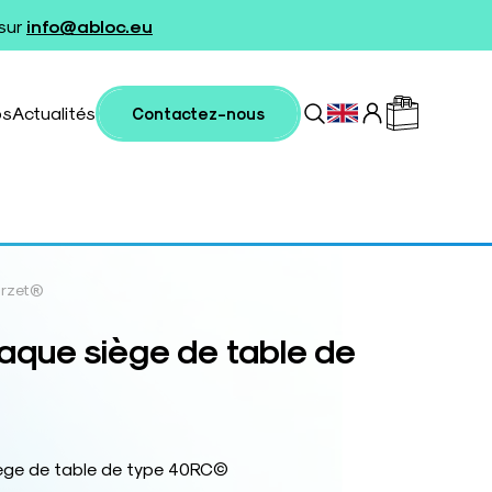
 sur
info@abloc.eu
os
Actualités
Contactez-nous
arzet®
aque siège de table de
ège de table de type 40RC©