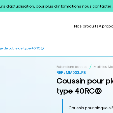
ours d'actualisation, pour plus d'informations nous contacter
Nos produits
À prop
ge de table de type 40RC©
/
Extensions basses
Mathieu M
REF :
MM003JPS
Coussin pour pl
type 40RC©
Coussin pour plaque si