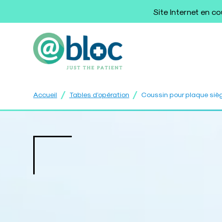
Site Internet en c
/
/
Accueil
Tables d’opération
Coussin pour plaque siè