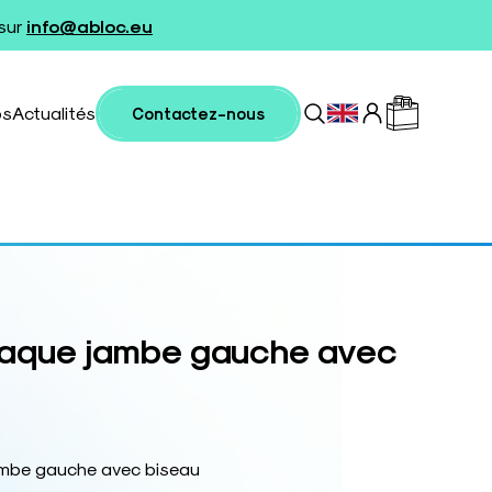
 sur
info@abloc.eu
os
Actualités
Contactez-nous
laque jambe gauche avec
ambe gauche avec biseau