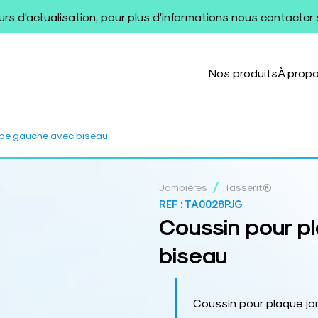
ours d'actualisation, pour plus d'informations nous contacter
Nos produits
À prop
mbe gauche avec biseau
/
Jambières
Tasserit®
REF :
TA0028PJG
Coussin pour p
biseau
Coussin pour plaque j