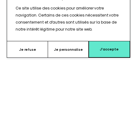
Ce site utilise des cookies pour améliorer votre
navigation. Certains de ces cookies nécessitent votre
consentement et d'autres sont utilisés sur la base de
notre intérêt légitime pour notre site web.
J'accepte
Je refuse
Je personnalise
Pourquoi choisir ce coussin ?
Le coussin pour extension urologique courte EXTURO© est
conçu pour être utilisé comme extension sur les tables
compatibles ALM®. Il fournit un support supplémentaire pour la
section urologique sur une partie courte du plateau.
Ce coussin est destiné à un usage en bloc opératoire et