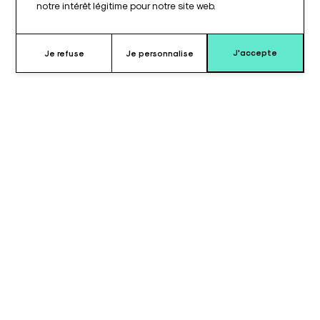
notre intérêt légitime pour notre site web.
J'accepte
Je refuse
Je personnalise
Pourquoi choisir le coussin type
4600.1800© ?
Le
coussin pour décubitus latéral
est conçu pour assurer
un
maintien stable et contrôlé
du bras lors d’une utilisation
en
position latérale
.
Sa
forme gouttière
permet de positionner le membre de
manière sécurisée et de limiter les mouvements latéraux
involontaires.
La mousse utilisée est de
haute qualité
, offrant stabilité et
durabilité pour un usage professionnel. Le coussin conserve sa