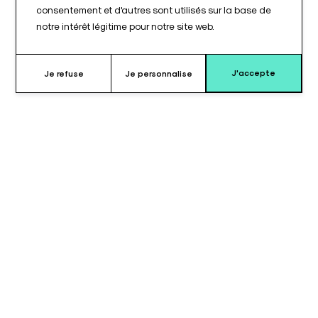
consentement et d'autres sont utilisés sur la base de
notre intérêt légitime pour notre site web.
J'accepte
Je refuse
Je personnalise
Pourquoi choisir le coussin pour
appui-bras ?
Le coussin pour appui-bras de type TAB 237C© est conçu
pour offrir un soutien optimal du bras en décubitus latéral. Sa
forme ergonomique favorise un positionnement stable et
sécurisé du membre supérieur, tout en réduisant les points de
pression.
La mousse de haute qualité assure un confort durable et
conserve sa forme même après des utilisations répétées en