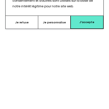
consentement et d'autres sont utilisés sur la base de
notre intérêt légitime pour notre site web.
J'accepte
Je refuse
Je personnalise
Pourquoi choisir ce cale tête ?
Le cale tête « fer à cheval » en gel de positionnement est
conçue pour protéger et soutenir la tête, le cou et le visage du
patient lors des interventions réalisées en décubitus latéral ou
ventral. Le gel de positionnement assure une adaptation
morphologique optimale et une répartition homogène des
appuis en environnement opératoire.
Sa forme ouverte permet un accès aisé aux voies aériennes,
facilitant l’intubation et les gestes anesthésiques tout en
maintenant un positionnement stable de la tête. Le dessus